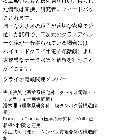
者立会いのもと技術員が行い、得られ
た情報は直接、研究者にフィードバッ
クされます。
均一な大きさの粒子が適切な密度で分
散した試料で、二次元のクラスアベレ
ージ像が十分得られている場合には、
ハイエンドクライオ電子顕微鏡により
大規模なデータ収集と解析を行うこと
ができます。
クライオ電顕関連メンバー
吉川雅英（医学系研究科、クライオ電顕・ト
モグラフィー画像解析）
濡木理（理学系研究科、膜タンパク質構造解
析）
Radostin Danev（医学系研究科、Volta位
相板の開発と応用）
横山武司（理研、タンパク質複合体の構造解
析）