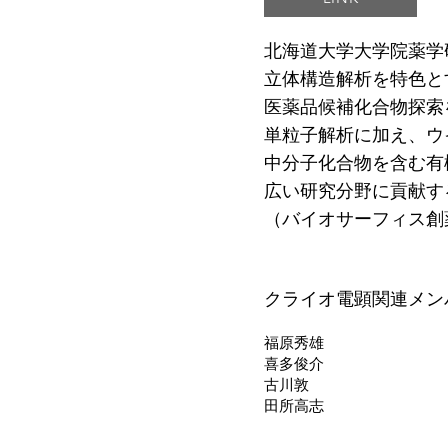
北海道大学大学院薬学
立体構造解析を特色と
医薬品候補化合物探索
単粒子解析に加え、ウイ
中分子化合物を含む有機
広い研究分野に貢献す
（バイオサーフィス創
クライオ電顕関連メン
福原秀雄
喜多俊介
古川敦
田所高志