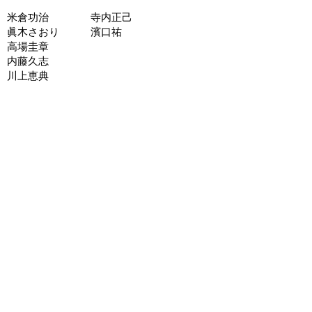
米倉功治 寺内正己
眞木さおり 濱口祐
高場圭章
内藤久志
川上恵典